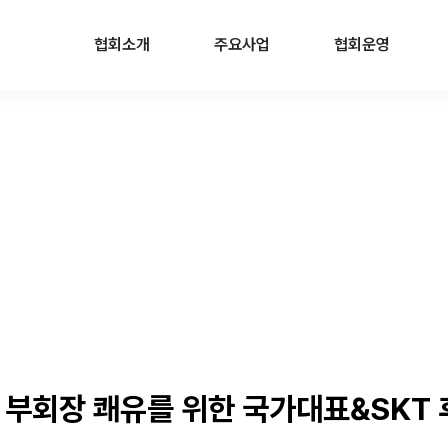
협회소개
주요사업
협회운영
인사말
스포츠 사회공헌 사업
공지사항
설립목적 및 비전
스포츠 아카데미
보도자료
연혁
스포츠 매니지먼트
갤러리
조직도
스포츠 마케팅
CI소개
스포츠 콘텐츠
오시는 길
 부회장 쾌유를 위한 국가대표&SKT 후